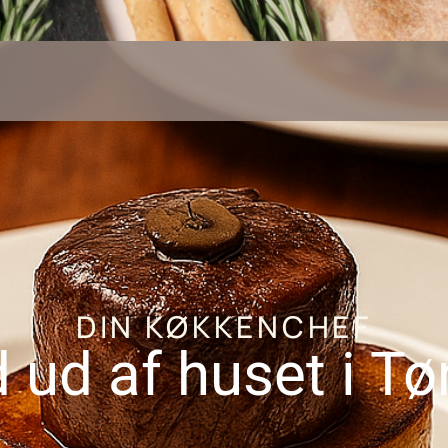
DIN KØKKENCHEF
 ud af huset i Tø