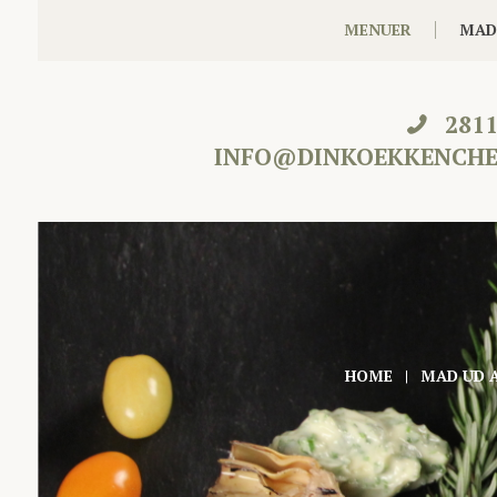
MENUER
MAD
281
INFO@DINKOEKKENCHE
HOME
MAD UD 