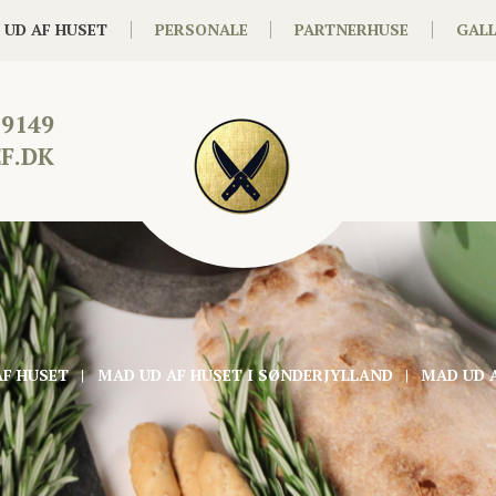
 UD AF HUSET
PERSONALE
PARTNERHUSE
GALL
19149
F.DK
AF HUSET
MAD UD AF HUSET I SØNDERJYLLAND
MAD UD 