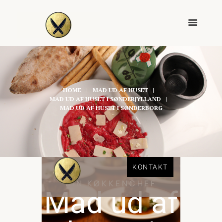
HOME
MAD UD AF HUSET
MAD UD AF HUSET I SØNDERJYLLAND
MAD UD AF HUSET I SØNDERBORG
KONTAKT
DIN KØKKENCHEF
Mad ud af