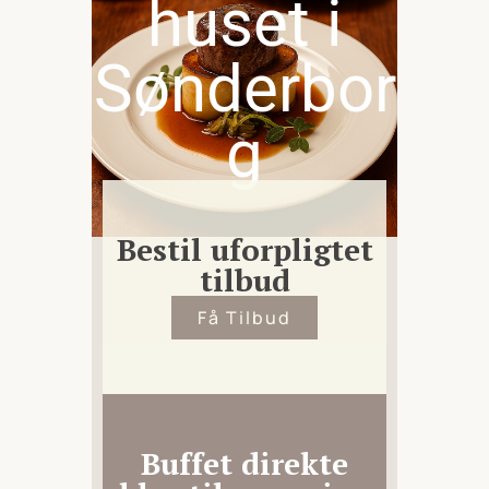
huset i
Sønderbor
g
Bestil uforpligtet
tilbud
Få Tilbud
Buffet direkte