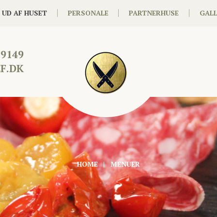
 UD AF HUSET
PERSONALE
PARTNERHUSE
GALL
19149
F.DK
HOME
MENUER